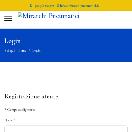
+390961790537
info@mirarchipneumatici.it
Login
Sei qui:
Home
Login
Registrazione utente
*
Campo obbligatorio
Nome
*