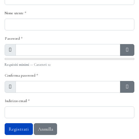
Nome utente
*
Password
*
Mostra
Mostr
Requisiti minimi
— Caratteri: 12
Conferma password
*
Mostra
Mostr
Indirizzo email
*
Registrati
Annulla