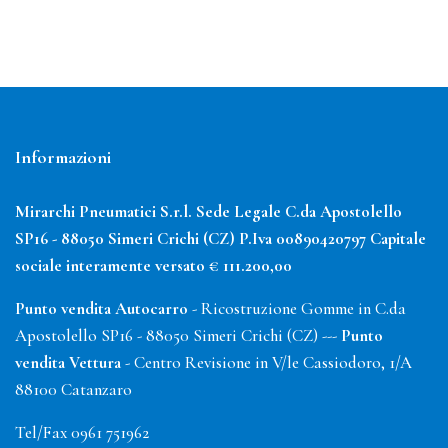
Informazioni
Mirarchi Pneumatici S.r.l. Sede Legale C.da Apostolello
SP16 - 88050 Simeri Crichi (CZ) P.Iva 00890420797
Capitale
sociale interamente versato € 111.200,00
Punto vendita Autocarro
- Ricostruzione Gomme in C.da
Apostolello SP16 - 88050 Simeri Crichi (CZ) ---
Punto
vendita Vettura
- Centro Revisione in V/le Cassiodoro, 1/A
88100 Catanzaro
Tel/Fax 0961 751962