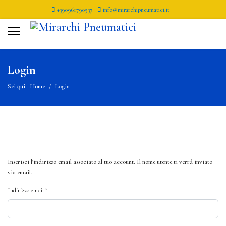
+390961790537
info@mirarchipneumatici.it
Login
Sei qui:
Home
Login
Inserisci l'indirizzo email associato al tuo account. Il nome utente ti verrà inviato
via email.
Indirizzo email
*